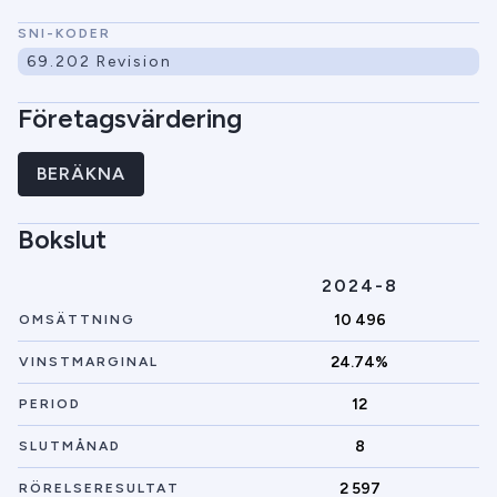
SNI-KODER
69.202 Revision
Företagsvärdering
BERÄKNA
Bokslut
2024-8
10 496
OMSÄTTNING
24.74%
VINSTMARGINAL
12
PERIOD
8
SLUTMÅNAD
2 597
RÖRELSERESULTAT