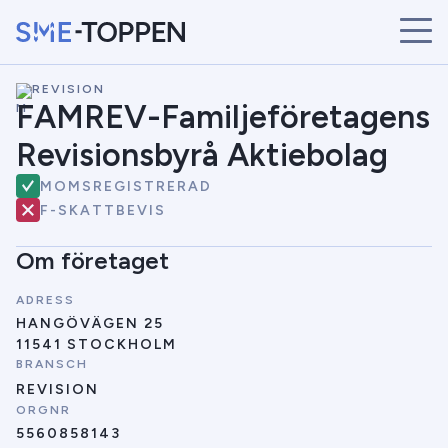
\
REVISION
START
FAMREV-Familjeföretagens
ÅRETS VINNARE
Revisionsbyrå Aktiebolag
BRANSCHER
SÖK
MOMSREGISTRERAD
NYHETER
F-SKATTBEVIS
Om företaget
ADRESS
HANGÖVÄGEN 25
11541 STOCKHOLM
BRANSCH
REVISION
ORGNR
5560858143