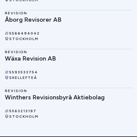
STOCKHOLM
REVISION
Åborg Revisorer AB
5566494042
STOCKHOLM
REVISION
Wäxa Revision AB
5593533754
SKELLEFTEÅ
REVISION
Winthers Revisionsbyrå Aktiebolag
5563213197
STOCKHOLM