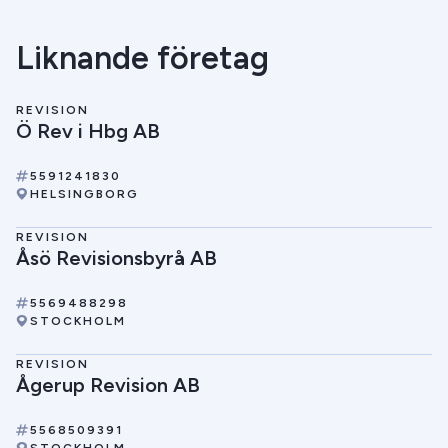
Liknande företag
REVISION
Ö Rev i Hbg AB
5591241830
HELSINGBORG
REVISION
Åsö Revisionsbyrå AB
5569488298
STOCKHOLM
REVISION
Ågerup Revision AB
5568509391