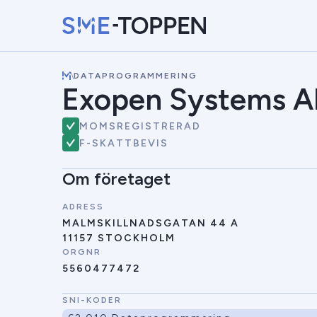
\
DATAPROGRAMMERING
Exopen Systems A
MOMSREGISTRERAD
F-SKATTBEVIS
Om företaget
ADRESS
MALMSKILLNADSGATAN 44 A
11157 STOCKHOLM
ORGNR
5560477472
SNI-KODER