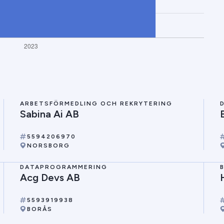
ARBETSFÖRMEDLING OCH REKRYTERING
Sabina Ai AB
5594206970
NORSBORG
DATAPROGRAMMERING
Acg Devs AB
5593919938
BORÅS