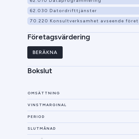
62.010 Dataprogrammering
62.030 Datordrifttjänster
70.220 Konsultverksamhet avseende föret
Företagsvärdering
BERÄKNA
Bokslut
OMSÄTTNING
VINSTMARGINAL
PERIOD
SLUTMÅNAD