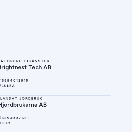
DATORDRIFTTJÄNSTER
Brightnest Tech AB
5594012915
LULEÅ
BLANDAT JORDBRUK
Hjordbrukarna AB
5593907651
HJO