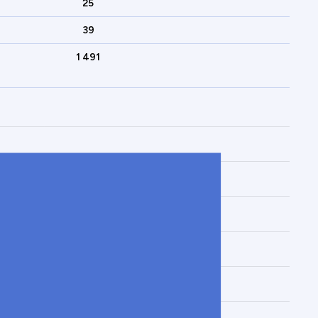
25
39
1 491