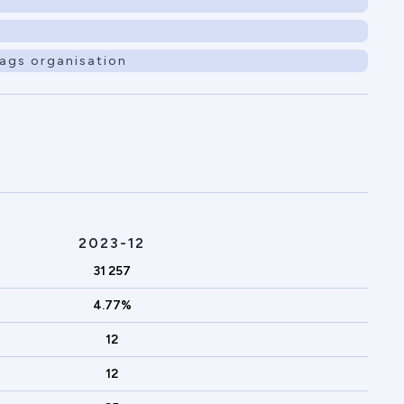
ags organisation
2023-12
31 257
4.77%
12
12