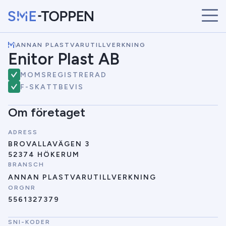
\
ANNAN PLASTVARUTILLVERKNING
START
Enitor Plast AB
ÅRETS VINNARE
MOMSREGISTRERAD
BRANSCHER
F-SKATTBEVIS
SÖK
NYHETER
Om företaget
ADRESS
BROVALLAVÄGEN 3
52374 HÖKERUM
BRANSCH
ANNAN PLASTVARUTILLVERKNING
ORGNR
5561327379
SNI-KODER