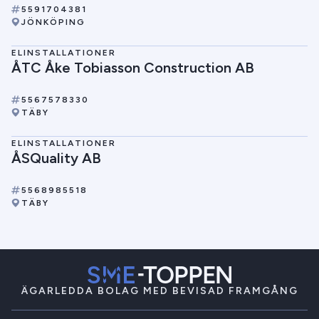
5591704381
JÖNKÖPING
ELINSTALLATIONER
ÅTC Åke Tobiasson Construction AB
5567578330
TÄBY
ELINSTALLATIONER
ÅSQuality AB
5568985518
TÄBY
ÄGARLEDDA BOLAG MED BEVISAD FRAMGÅNG