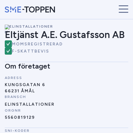
\
ELINSTALLATIONER
START
Eltjänst A.E. Gustafsson AB
ÅRETS VINNARE
MOMSREGISTRERAD
BRANSCHER
F-SKATTBEVIS
SÖK
NYHETER
Om företaget
ADRESS
KUNGSGATAN 6
66231 ÅMÅL
BRANSCH
ELINSTALLATIONER
ORGNR
5560819129
SNI-KODER