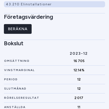
43.210 Elinstallationer
Företagsvärdering
BERÄKNA
Bokslut
2023-12
16 705
OMSÄTTNING
12.14%
VINSTMARGINAL
12
PERIOD
12
SLUTMÅNAD
2 017
RÖRELSERESULTAT
11
ANSTÄLLDA