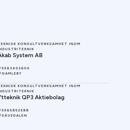
TEKNISK KONSULTVERKSAMHET INOM
INDUSTRITEKNIK
Åkab System AB
5563402600
GAMLEBY
TEKNISK KONSULTVERKSAMHET INOM
INDUSTRITEKNIK
Ytteknik QP3 Aktiebolag
5565852588
SÄVEDALEN