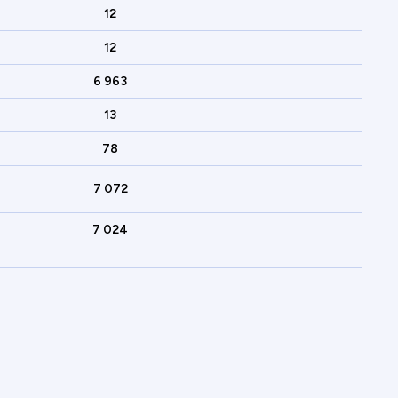
12
12
6 963
13
78
7 072
7 024