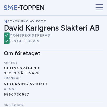
\
STYCKNING AV KÖTT
START
David Karlgrens Slakteri AB
ÅRETS VINNARE
MOMSREGISTRERAD
BRANSCHER
F-SKATTBEVIS
SÖK
NYHETER
Om företaget
ADRESS
ODLINGSVÄGEN 1
98239 GÄLLIVARE
BRANSCH
STYCKNING AV KÖTT
ORGNR
5560730557
SNI-KODER