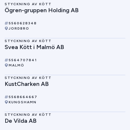
STYCKNING AV KÖTT
Ögren-gruppen Holding AB
5560628348
JORDBRO
STYCKNING AV KÖTT
Svea Kött i Malmö AB
5564707841
MALMÖ
STYCKNING AV KÖTT
KustCharken AB
5568664667
KUNGSHAMN
STYCKNING AV KÖTT
De Vilda AB