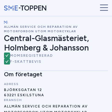
\
START
ALLMÄN SERVICE OCH REPARATION AV
ÅRETS VINNARE
MOTORFORDON UTOM MOTORCYKLAR
Central-Glasmästeriet,
BRANSCHER
SÖK
Holmberg & Johansson
NYHETER
MOMSREGISTRERAD
F-SKATTBEVIS
Om företaget
ADRESS
BJÖRKSGATAN 12
63221 ESKILSTUNA
BRANSCH
ALLMÄN SERVICE OCH REPARATION AV