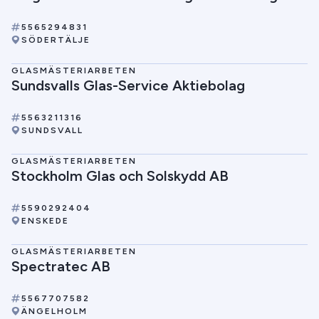
5565294831
SÖDERTÄLJE
GLASMÄSTERIARBETEN
Sundsvalls Glas-Service Aktiebolag
5563211316
SUNDSVALL
GLASMÄSTERIARBETEN
Stockholm Glas och Solskydd AB
5590292404
ENSKEDE
GLASMÄSTERIARBETEN
Spectratec AB
5567707582
ÄNGELHOLM