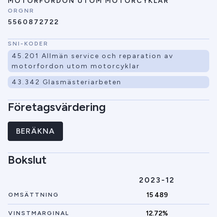
MOTORFORDON UTOM MOTORCYKLAR
ORGNR
5560872722
SNI-KODER
45.201 Allmän service och reparation av
motorfordon utom motorcyklar
43.342 Glasmästeriarbeten
Företagsvärdering
BERÄKNA
Bokslut
2023-12
15 489
OMSÄTTNING
12.72%
VINSTMARGINAL