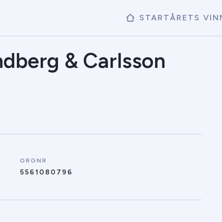
START
ÅRETS VIN
dberg & Carlsson
ORGNR
5561080796