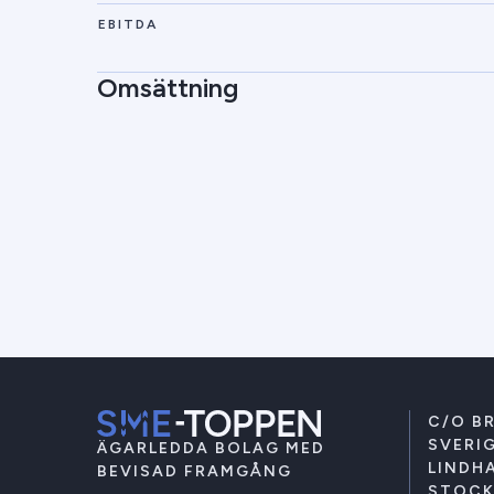
EBITDA
Omsättning
C/O B
SVERIG
ÄGARLEDDA BOLAG MED
LINDHA
BEVISAD FRAMGÅNG
STOC