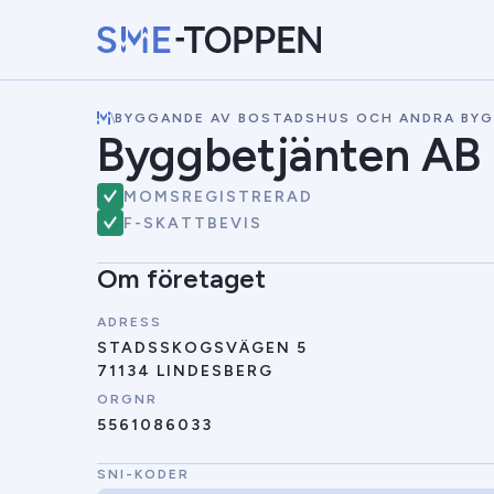
\
BYGGANDE AV BOSTADSHUS OCH ANDRA BY
Byggbetjänten AB
MOMSREGISTRERAD
F-SKATTBEVIS
Om företaget
ADRESS
STADSSKOGSVÄGEN 5
71134 LINDESBERG
ORGNR
5561086033
SNI-KODER