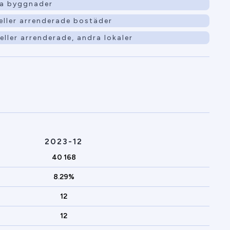
ra byggnader
eller arrenderade bostäder
ller arrenderade, andra lokaler
2023-12
40 168
8.29%
12
12