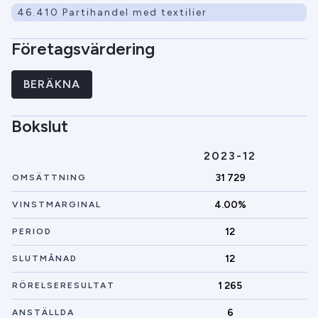
46.410 Partihandel med textilier
Företagsvärdering
BERÄKNA
Bokslut
2023-12
31 729
OMSÄTTNING
4.00%
VINSTMARGINAL
12
PERIOD
12
SLUTMÅNAD
1 265
RÖRELSERESULTAT
6
ANSTÄLLDA