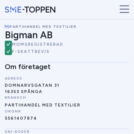
\
PARTIHANDEL MED TEXTILIER
START
Bigman AB
ÅRETS VINNARE
MOMSREGISTRERAD
BRANSCHER
F-SKATTBEVIS
SÖK
NYHETER
Om företaget
ADRESS
DOMNARVSGATAN 31
16353 SPÅNGA
BRANSCH
PARTIHANDEL MED TEXTILIER
ORGNR
5561407874
SNI-KODER