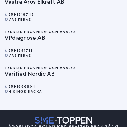
Västra Aros Elkraft AB
5591318745
VÄSTERÅS
TEKNISK PROVNING OCH ANALYS
VPdiagnose AB
5591851711
VÄSTERÅS
TEKNISK PROVNING OCH ANALYS
Verified Nordic AB
5591666804
HISINGS BACKA
ÄGARLEDDA BOLAG MED BEVISAD FRAMGÅNG