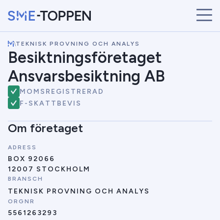
\
TEKNISK PROVNING OCH ANALYS
START
Besiktningsföretaget
ÅRETS VINNARE
Ansvarsbesiktning AB
BRANSCHER
SÖK
MOMSREGISTRERAD
NYHETER
F-SKATTBEVIS
Om företaget
ADRESS
BOX 92066
12007 STOCKHOLM
BRANSCH
TEKNISK PROVNING OCH ANALYS
ORGNR
5561263293