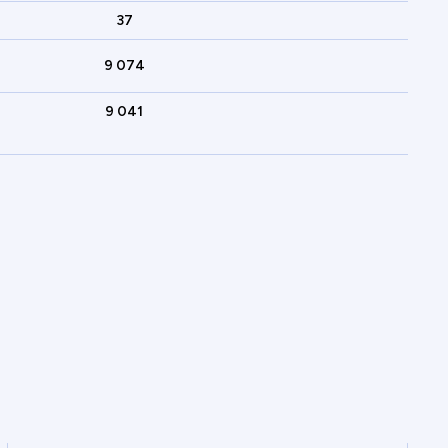
37
9 074
9 041