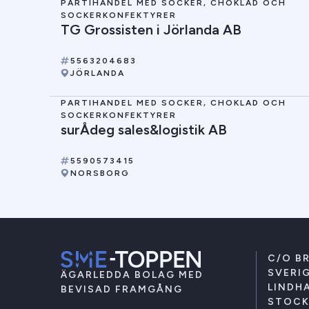
PARTIHANDEL MED SOCKER, CHOKLAD OCH
SOCKERKONFEKTYRER
TG Grossisten i Jörlanda AB
5563204683
JÖRLANDA
PARTIHANDEL MED SOCKER, CHOKLAD OCH
SOCKERKONFEKTYRER
surÅdeg sales&logistik AB
5590573415
NORSBORG
C/O B
SVERIG
ÄGARLEDDA BOLAG MED
LINDHA
BEVISAD FRAMGÅNG
STOC