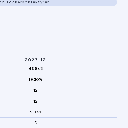
ch sockerkonfektyrer
2023-12
46 842
19.30%
12
12
9 041
5