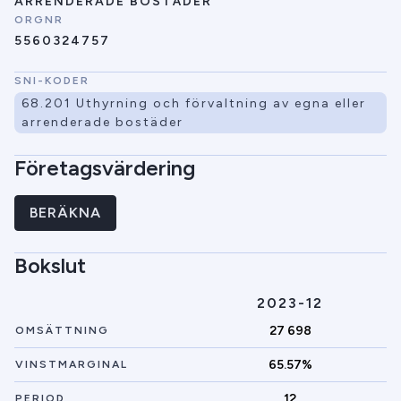
ARRENDERADE BOSTÄDER
ORGNR
5560324757
SNI-KODER
68.201 Uthyrning och förvaltning av egna eller
arrenderade bostäder
Företagsvärdering
BERÄKNA
Bokslut
2023-12
27 698
OMSÄTTNING
65.57%
VINSTMARGINAL
12
PERIOD