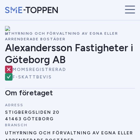
\
START
UTHYRNING OCH FÖRVALTNING AV EGNA ELLER
ÅRETS VINNARE
ARRENDERADE BOSTÄDER
Alexandersson Fastigheter i
BRANSCHER
SÖK
Göteborg AB
NYHETER
MOMSREGISTRERAD
F-SKATTBEVIS
Om företaget
ADRESS
STIGBERGSLIDEN 20
41463 GÖTEBORG
BRANSCH
UTHYRNING OCH FÖRVALTNING AV EGNA ELLER