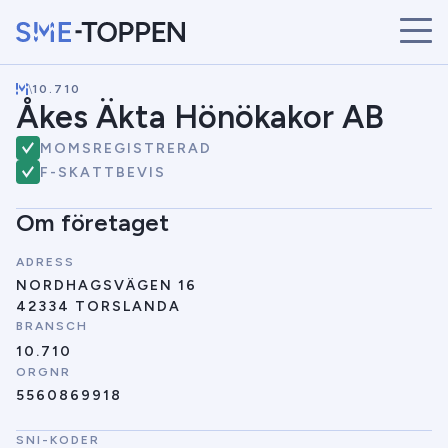
\
10.710
START
Åkes Äkta Hönökakor AB
ÅRETS VINNARE
MOMSREGISTRERAD
BRANSCHER
F-SKATTBEVIS
SÖK
NYHETER
Om företaget
ADRESS
NORDHAGSVÄGEN 16
42334 TORSLANDA
BRANSCH
10.710
ORGNR
5560869918
SNI-KODER