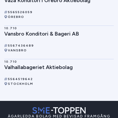
Vaza Konditori i Örebro Aktiebolag
5565526059
ÖREBRO
10.710
Vansbro Konditori & Bageri AB
5567436489
VANSBRO
10.710
Valhallabageriet Aktiebolag
5564519642
STOCKHOLM
ÄGARLEDDA BOLAG MED BEVISAD FRAMGÅNG