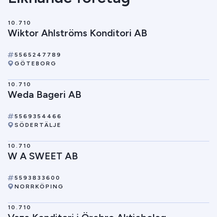
10.710
Wiktor Ahlströms Konditori AB
5565247789
GÖTEBORG
10.710
Weda Bageri AB
5569354466
SÖDERTÄLJE
10.710
W A SWEET AB
5593833600
NORRKÖPING
10.710