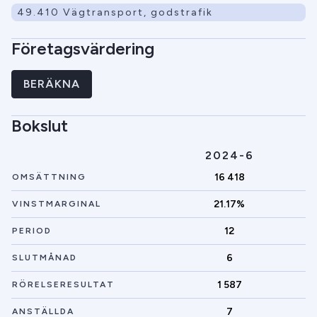
49.410 Vägtransport, godstrafik
Företagsvärdering
BERÄKNA
Bokslut
2024-6
16 418
OMSÄTTNING
21.17%
VINSTMARGINAL
12
PERIOD
6
SLUTMÅNAD
1 587
RÖRELSERESULTAT
7
ANSTÄLLDA