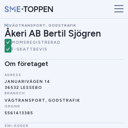
\
VÄGTRANSPORT, GODSTRAFIK
START
Åkeri AB Bertil Sjögren
ÅRETS VINNARE
MOMSREGISTRERAD
BRANSCHER
F-SKATTBEVIS
SÖK
NYHETER
Om företaget
ADRESS
JANUARIVÄGEN 14
36532 LESSEBO
BRANSCH
VÄGTRANSPORT, GODSTRAFIK
ORGNR
5561413385
SNI-KODER