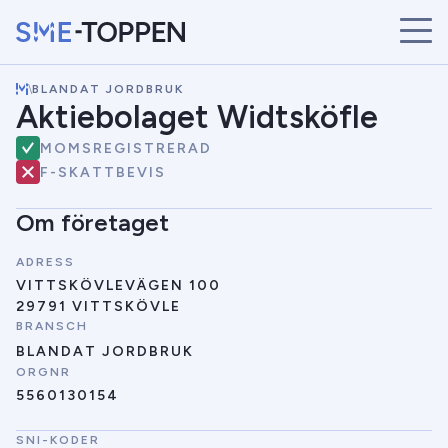
\
BLANDAT JORDBRUK
START
Aktiebolaget Widtsköfle
ÅRETS VINNARE
MOMSREGISTRERAD
BRANSCHER
F-SKATTBEVIS
SÖK
NYHETER
Om företaget
ADRESS
VITTSKÖVLEVÄGEN 100
29791 VITTSKÖVLE
BRANSCH
BLANDAT JORDBRUK
ORGNR
5560130154
SNI-KODER