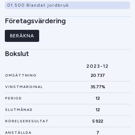
01.500 Blandat jordbruk
Företagsvärdering
BERÄKNA
Bokslut
2023-12
20 737
OMSÄTTNING
35.77%
VINSTMARGINAL
12
PERIOD
12
SLUTMÅNAD
5 922
RÖRELSERESULTAT
7
ANSTÄLLDA