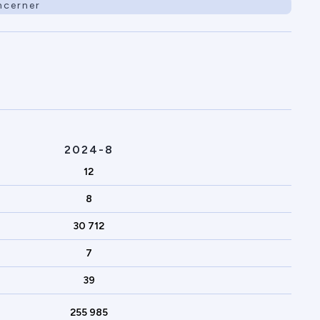
ncerner
2024-8
12
8
30 712
7
39
255 985