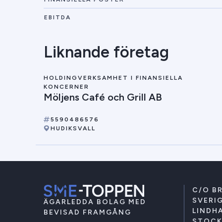
EBITDA
Liknande företag
HOLDINGVERKSAMHET I FINANSIELLA
KONCERNER
Möljens Café och Grill AB
5590486576
HUDIKSVALL
C/O B
SVERIG
ÄGARLEDDA BOLAG MED
LINDHA
BEVISAD FRAMGÅNG
STOC