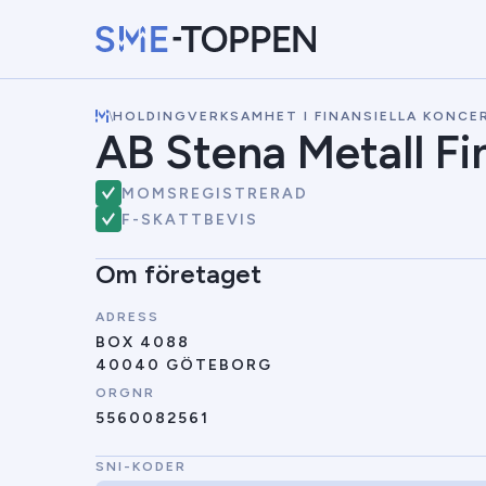
\
HOLDINGVERKSAMHET I FINANSIELLA KONCE
AB Stena Metall Fi
MOMSREGISTRERAD
F-SKATTBEVIS
Om företaget
ADRESS
BOX 4088
40040 GÖTEBORG
ORGNR
5560082561
SNI-KODER