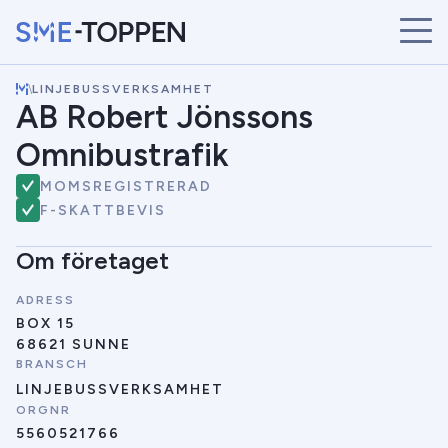
\
LINJEBUSSVERKSAMHET
START
AB Robert Jönssons
ÅRETS VINNARE
Omnibustrafik
BRANSCHER
SÖK
MOMSREGISTRERAD
NYHETER
F-SKATTBEVIS
Om företaget
ADRESS
BOX 15
68621 SUNNE
BRANSCH
LINJEBUSSVERKSAMHET
ORGNR
5560521766