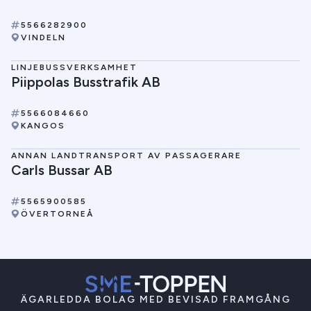
5566282900
VINDELN
LINJEBUSSVERKSAMHET
Piippolas Busstrafik AB
5566084660
KANGOS
ANNAN LANDTRANSPORT AV PASSAGERARE
Carls Bussar AB
5565900585
ÖVERTORNEÅ
ÄGARLEDDA BOLAG MED BEVISAD FRAMGÅNG