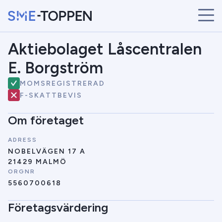
Aktiebolaget Låscentralen
START
ÅRETS VINNARE
E. Borgström
BRANSCHER
MOMSREGISTRERAD
SÖK
F-SKATTBEVIS
NYHETER
Om företaget
ADRESS
NOBELVÄGEN 17 A
21429 MALMÖ
ORGNR
5560700618
Företagsvärdering