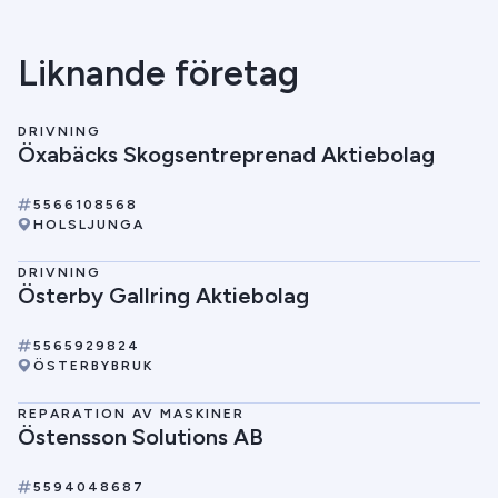
Liknande företag
DRIVNING
Öxabäcks Skogsentreprenad Aktiebolag
5566108568
HOLSLJUNGA
DRIVNING
Österby Gallring Aktiebolag
5565929824
ÖSTERBYBRUK
REPARATION AV MASKINER
Östensson Solutions AB
5594048687