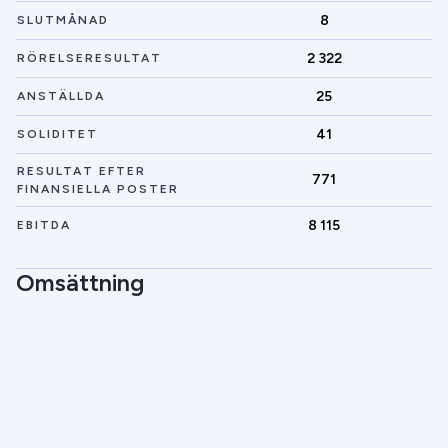
8
SLUTMÅNAD
2 322
RÖRELSERESULTAT
25
ANSTÄLLDA
41
SOLIDITET
RESULTAT EFTER
771
FINANSIELLA POSTER
8 115
EBITDA
Omsättning