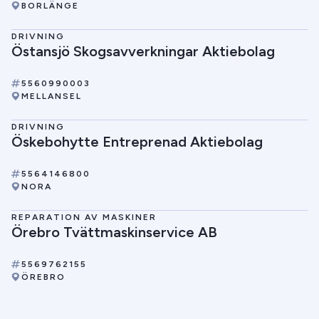
BORLÄNGE
DRIVNING
Östansjö Skogsavverkningar Aktiebolag
5560990003
MELLANSEL
DRIVNING
Öskebohytte Entreprenad Aktiebolag
5564146800
NORA
REPARATION AV MASKINER
Örebro Tvättmaskinservice AB
5569762155
ÖREBRO