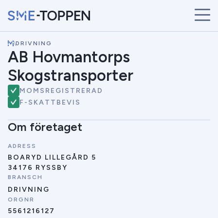
\
DRIVNING
START
AB Hovmantorps
ÅRETS VINNARE
Skogstransporter
BRANSCHER
SÖK
MOMSREGISTRERAD
NYHETER
F-SKATTBEVIS
Om företaget
ADRESS
BOARYD LILLEGÅRD 5
34176 RYSSBY
BRANSCH
DRIVNING
ORGNR
5561216127