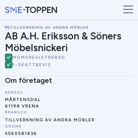
\
TILLVERKNING AV ANDRA MÖBLER
START
AB A.H. Eriksson & Söners
ÅRETS VINNARE
Möbelsnickeri
BRANSCHER
SÖK
MOMSREGISTRERAD
NYHETER
F-SKATTBEVIS
Om företaget
ADRESS
MÅRTENSDAL
61198 VRENA
BRANSCH
TILLVERKNING AV ANDRA MÖBLER
ORGNR
5560581836