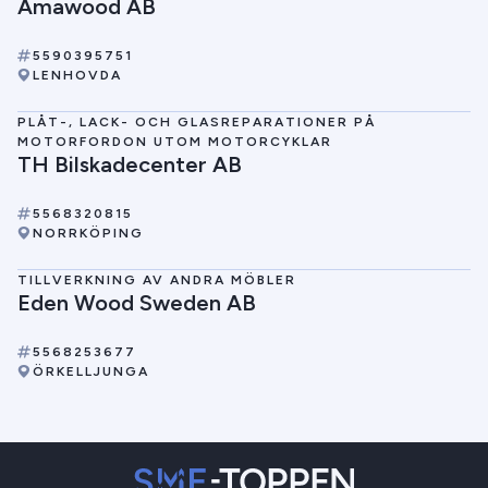
Amawood AB
5590395751
LENHOVDA
PLÅT-, LACK- OCH GLASREPARATIONER PÅ
MOTORFORDON UTOM MOTORCYKLAR
TH Bilskadecenter AB
5568320815
NORRKÖPING
TILLVERKNING AV ANDRA MÖBLER
Eden Wood Sweden AB
5568253677
ÖRKELLJUNGA